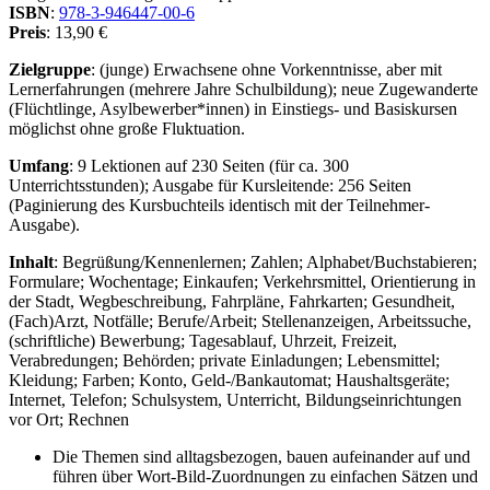
ISBN
:
978-3-946447-00-6
Preis
: 13,90 €
Zielgruppe
: (junge) Erwachsene ohne Vorkenntnisse, aber mit
Lernerfahrungen (mehrere Jahre Schulbildung); neue Zugewanderte
(Flüchtlinge, Asylbewerber*innen) in Einstiegs- und Basiskursen
möglichst ohne große Fluktuation.
Umfang
: 9 Lektionen auf 230 Seiten (für ca. 300
Unterrichtsstunden); Ausgabe für Kursleitende: 256 Seiten
(Paginierung des Kursbuchteils identisch mit der Teilnehmer-
Ausgabe).
Inhalt
: Begrüßung/Kennenlernen; Zahlen; Alphabet/Buchstabieren;
Formulare; Wochentage; Einkaufen; Verkehrsmittel, Orientierung in
der Stadt, Wegbeschreibung, Fahrpläne, Fahrkarten; Gesundheit,
(Fach)Arzt, Notfälle; Berufe/Arbeit; Stellenanzeigen, Arbeitssuche,
(schriftliche) Bewerbung; Tagesablauf, Uhrzeit, Freizeit,
Verabredungen; Behörden; private Einladungen; Lebensmittel;
Kleidung; Farben; Konto, Geld-/Bankautomat; Haushaltsgeräte;
Internet, Telefon; Schulsystem, Unterricht, Bildungseinrichtungen
vor Ort; Rechnen
Die Themen sind alltagsbezogen, bauen aufeinander auf und
führen über Wort-Bild-Zuordnungen zu einfachen Sätzen und