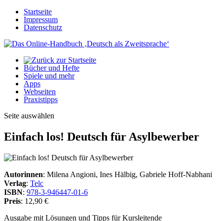
Startseite
Impressum
Datenschutz
Bücher und Hefte
Spiele und mehr
Apps
Webseiten
Praxistipps
Seite auswählen
Einfach los! Deutsch für Asylbewerber
Autorinnen
: Milena Angioni, Ines Hälbig, Gabriele Hoff-Nabhani
Verlag
:
Telc
ISBN
:
978-3-946447-01-6
Preis
: 12,90 €
Ausgabe mit Lösungen und Tipps für Kursleitende