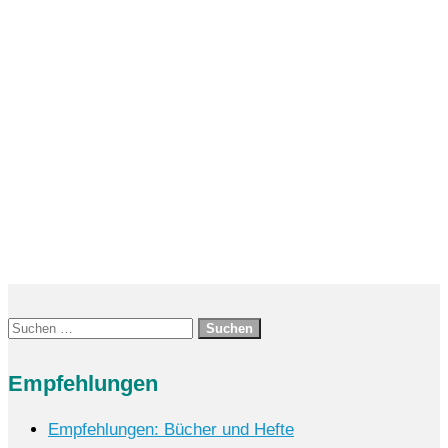
abc.de)Preis: 12,50 € Zielgruppe:
Primäre und funktionale Analphabeten,
Zweitschriftlernende, Langsamlernende;
für ehrenamtliche...
Suchen
nach:
Empfehlungen
Empfehlungen: Bücher und Hefte