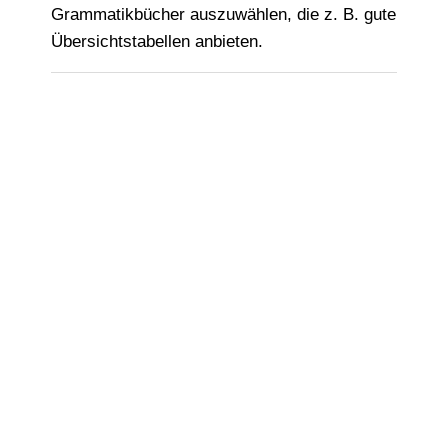
Grammatikbücher auszuwählen, die z. B. gute
Übersichtstabellen anbieten.
Niveau A1-B1 Autor*innen: B.Gottstein-
Schramm, S. Kalender, F. Specht Verlag:
Verlag Hueber ISBN: 978-3-19-011081-0
Preis: 18,50 € Zielgruppe: Lernende ab
dem Niveau A1. Umfang: 11 Lektionen
auf 216 Seiten, Anhang mit