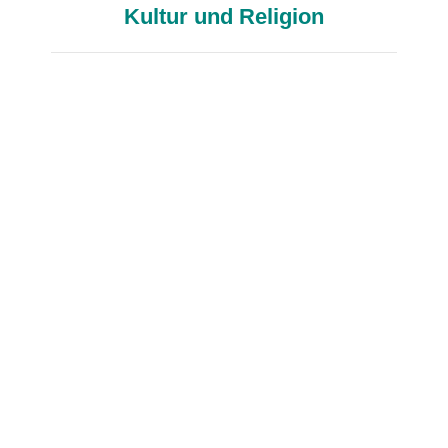
Kultur und Religion
Themen und Materialien Autorinnen:
Wolfgang Böge, Jörg Bohn, Mitarbeit:
Hamid Azadi, Jutta Böge Verlag:
Bundeszentrale f. politische Bildung
ISBN: 3-89331-471-7 Preis:
Band Islam I ist z. Zt. nur als pdf