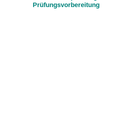
Prüfungsvorbereitung​
A2/B1 Autor: Frauke van der Werff,
Johannes Gerbes Verlag: Hueber ISBN:
978-3-19-051689-6 Preis: 20,00 EUR
Zielgruppe: erwachsene Lernende auf
Niveau A2B1, die sich auf den DTZ
vorbereiten Inhalt: Prüfungsvorbereitung
auf 152 Seiten zu den Prüfungsteilen...