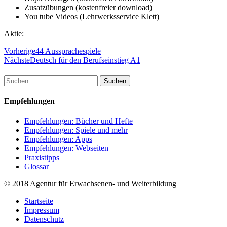
Zusatzübungen (kostenfreier download)
You tube Videos (Lehrwerksservice Klett)
Aktie:
Vorherige
44 Aussprachespiele
Nächste
Deutsch für den Berufseinstieg A1
Suchen
nach:
Empfehlungen
Empfehlungen: Bücher und Hefte
Empfehlungen: Spiele und mehr
Empfehlungen: Apps
Empfehlungen: Webseiten
Praxistipps
Glossar
© 2018 Agentur für Erwachsenen- und Weiterbildung
Startseite
Impressum
Datenschutz