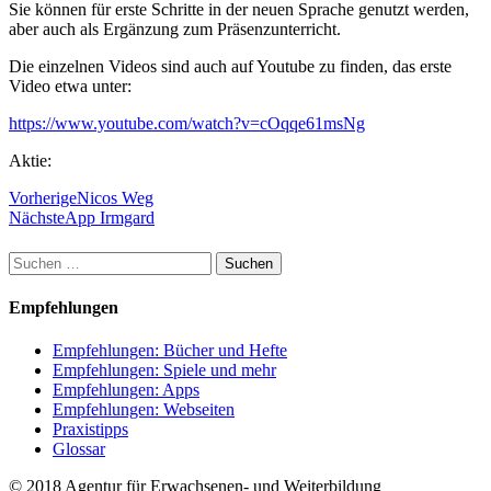
Sie können für erste Schritte in der neuen Sprache genutzt werden,
aber auch als Ergänzung zum Präsenzunterricht.
Die einzelnen Videos sind auch auf Youtube zu finden, das erste
Video etwa unter:
https://www.youtube.com/watch?v=cOqqe61msNg
Aktie:
Vorherige
Nicos Weg
Nächste
App Irmgard
Suchen
nach:
Empfehlungen
Empfehlungen: Bücher und Hefte
Empfehlungen: Spiele und mehr
Empfehlungen: Apps
Empfehlungen: Webseiten
Praxistipps
Glossar
© 2018 Agentur für Erwachsenen- und Weiterbildung