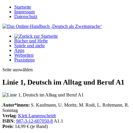
Startseite
Impressum
Datenschutz
Bücher und Hefte
Spiele und mehr
Apps
Webseiten
Praxistipps
Seite auswählen
Linie 1, Deutsch im Alltag und Beruf A1
Autor*innen:
S. Kaufmann, U. Moritz, M. Rodi, L. Rohrmann, R.
Sonntag
Verlag
:
Klett Langenscheidt
ISBN
:
987-3-12-607050-8
A1.1
Preis
: 14,99 € (je Band)