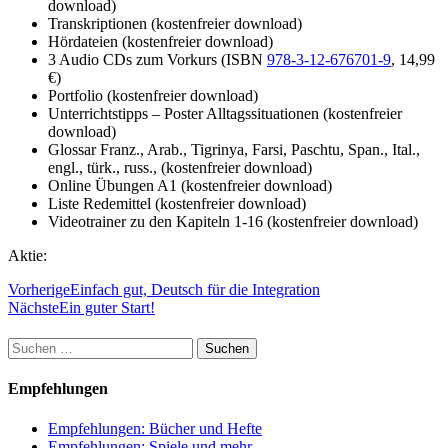
download)
Transkriptionen (kostenfreier download)
Hördateien (kostenfreier download)
3 Audio CDs zum Vorkurs (ISBN
978-3-12-676701-9
, 14,99
€)
Portfolio (kostenfreier download)
Unterrichtstipps – Poster Alltagssituationen (kostenfreier
download)
Glossar Franz., Arab., Tigrinya, Farsi, Paschtu, Span., Ital.,
engl., türk., russ., (kostenfreier download)
Online Übungen A1 (kostenfreier download)
Liste Redemittel (kostenfreier download)
Videotrainer zu den Kapiteln 1-16 (kostenfreier download)
Aktie:
Vorherige
Einfach gut, Deutsch für die Integration
Nächste
Ein guter Start!
Suchen
nach:
Empfehlungen
Empfehlungen: Bücher und Hefte
Empfehlungen: Spiele und mehr