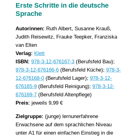
Erste Schritte in die deutsche
Sprache
Autorinnen:
Ruth Albert, Susanne Krauß,
Judith Reisewitz, Frauke Teepker, Franziska
van Elten
Verlag:
Klett
ISBN:
978-3-12-676167-3
(Berufsfeld Bau);
978-3-12-676166-6
(Berufsfeld Küche);
978-3-
12-676168-0
(Berufsfeld Lager);
978-3-12-
676165-9
(Berufsfeld Reinigung);
978-3-12-
676169-7
(Berufsfeld Altenpflege)
Preis:
jeweils 9,99 €
Zielgruppe:
(junge) lernunerfahrene
Erwachsene auf dem sprachlichen Niveau
unter A1 für einen einfachen Einstieg in die