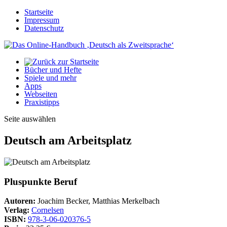
Startseite
Impressum
Datenschutz
Bücher und Hefte
Spiele und mehr
Apps
Webseiten
Praxistipps
Seite auswählen
Deutsch am Arbeitsplatz
Pluspunkte Beruf
Autoren:
Joachim Becker, Matthias Merkelbach
Verlag:
Cornelsen
ISBN:
978-3-06-020376-5