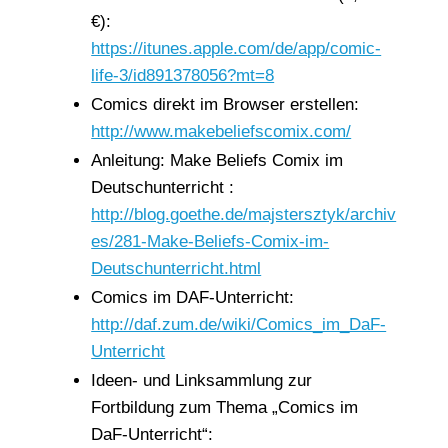
€):
https://itunes.apple.com/de/app/comic-
life-3/id891378056?mt=8
Comics direkt im Browser erstellen:
http://www.makebeliefscomix.com/
Anleitung: Make Beliefs Comix im
Deutschunterricht :
http://blog.goethe.de/majstersztyk/archiv
es/281-Make-Beliefs-Comix-im-
Deutschunterricht.html
Comics im DAF-Unterricht:
http://daf.zum.de/wiki/Comics_im_DaF-
Unterricht
Ideen- und Linksammlung zur
Fortbildung zum Thema „Comics im
DaF-Unterricht“: